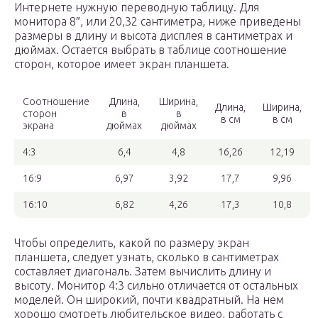
Интернете нужную переводную таблицу. Для
монитора 8″, или 20,32 сантиметра, ниже приведены
размеры в длину и высота дисплея в сантиметрах и
дюймах. Остается выбрать в таблице соотношение
сторон, которое имеет экран планшета.
Соотношение
Длина,
Ширина,
Длина,
Ширина,
сторон
в
в
в см
в см
экрана
дюймах
дюймах
4:3
6,4
4,8
16,26
12,19
16:9
6,97
3,92
17,7
9,96
16:10
6,82
4,26
17,3
10,8
Чтобы определить, какой по размеру экран
планшета, следует узнать, сколько в сантиметрах
составляет диагональ. Затем вычислить длину и
высоту. Монитор 4:3 сильно отличается от остальных
моделей. Он широкий, почти квадратный. На нем
хорошо смотреть любительское видео, работать с