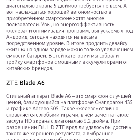
диагональю экрана 5 дюймов требуется не всем. А
вот наслаждаться хорошей автономностью в
приобретённом смартфоне хотят многие
пользователи. Увы, но энергоэффективность
«железа» и оптимизация программ, выпускаемых под
Андроид, сегодня находятся на весьма
посредственном уровне. В итоге продлить девайсу
«жизнь» на одном заряде можно только увеличением
ёмкости батареи. В этой категории мы собрали
тройку смартфонов с мощными аккумуляторами от
китайских брендов.
ZTE Blade A6
Стильный аппарат Blade A6 – это смартфон с лучшей
ценой, базирующийся на платформе Снапдрагон 435
и графике Adreno 505. Такое «железо» отлично
справляется с любыми играми, в чём заметна также
заслуга HD экрана с диагональю 5.2 дюйма. При
разрешении Full HD ZTE вряд ли удалось бы достичь
такого же хорошего результата, а выбранное
решение позволило обеспечить достойную