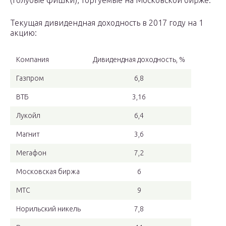
(голубые фишки), торгуемые на Московской бирже.
Текущая дивидендная доходность в 2017 году на 1
акцию:
Компания
Дивидендная доходность, %
Газпром
6,8
ВТБ
3,16
Лукойл
6,4
Магнит
3,6
Мегафон
7,2
Московская биржа
6
МТС
9
Норильский никель
7,8