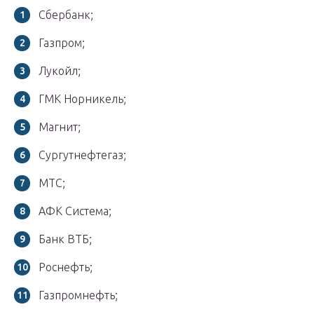
Сбербанк;
Газпром;
Лукойл;
ГМК Норникель;
Магнит;
Сургутнефтегаз;
МТС;
АФК Система;
Банк ВТБ;
Роснефть;
Газпромнефть;