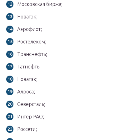
Московская биржа;
Новатэк;
Аэрофлот;
Ростелеком;
Транснефть;
Татнефть;
Новатэк;
Алроса;
Северсталь;
Интер РАО;
Россети;