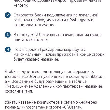
необходимо добавить «>ipconfig», затем нажать
«enter»;
Откроются блоки подключения по локальной
сети, там необходимо найти «IPv4-адрес» и
скопировать значение;
В строку «C:\Users» после наименования нужно
вписать «>tracert »;
После сроки «Трассировка маршрута с
максимальным числом прыжков» в конце строки
будет указано название.
Чтобы получить дополнительную информацию,
в строке «C:\Users» нужно вписать команду «>nbtstat -
a ». Все данные будут размещены в таблице
«NetBIOS-имен удаленных компьютеров»: название,
состояние, тип.
Узнать название компьютера в сети можно через
команду «>hostname» в строке «C:\Users».