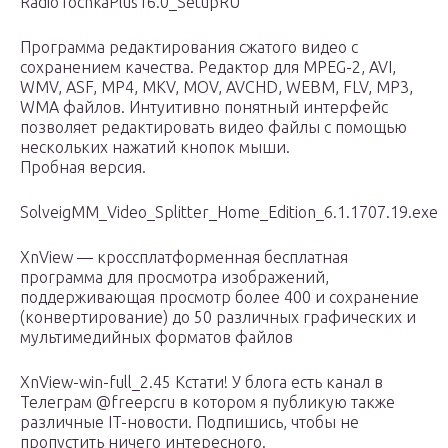
RadioTochkaPlus16.0_SetupRU
Программа редактирования сжатого видео с
сохранением качества. Редактор для MPEG-2, AVI,
WMV, ASF, MP4, MKV, MOV, AVCHD, WEBM, FLV, MP3,
WMA файлов. Интуитивно понятный интерфейс
позволяет редактировать видео файлы с помощью
нескольких нажатий кнопок мыши.
Пробная версия.
SolveigMM_Video_Splitter_Home_Edition_6.1.1707.19.exe
XnView — кроссплатформенная бесплатная
программа для просмотра изображений,
поддерживающая просмотр более 400 и сохранение
(конвертирование) до 50 различных графических и
мультимедийных форматов файлов
XnView-win-full_2.45
Кстати!
У блога есть канал в
Телеграм @freepcru в котором я публикую также
различные IT-новости. Подпишись, чтобы не
пропустить ничего интересного.