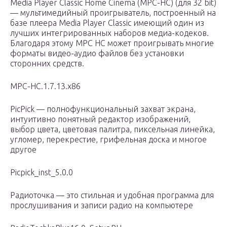
Media Player Classic Home Cinema (MPC-HC) (для 32 bit)
— мультимедийный проигрыватель, построенный на
базе плеера Media Player Classic имеющий один из
лучших интегрированных наборов медиа-кодеков.
Благодаря этому MPC HC может проигрывать многие
форматы видео-аудио файлов без установки
сторонних средств.
MPC-HC.1.7.13.x86
PicPick — полнофункциональный захват экрана,
интуитивно понятный редактор изображений,
выбор цвета, цветовая палитра, пиксельная линейка,
угломер, перекрестие, грифельная доска и многое
другое
Picpick_inst_5.0.0
Радиоточка — это стильная и удобная программа для
прослушивания и записи радио на компьютере