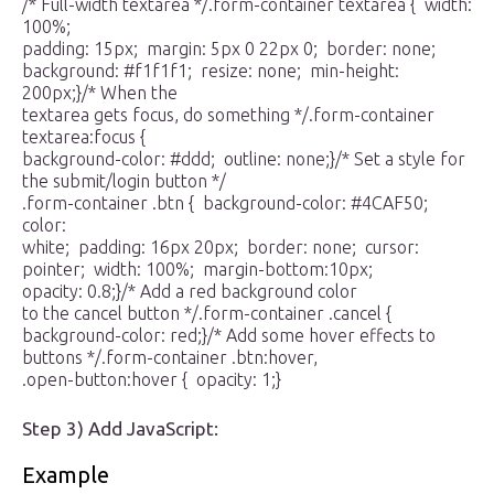
/* Full-width textarea */.form-container textarea { width:
100%;
padding: 15px; margin: 5px 0 22px 0; border: none;
background: #f1f1f1; resize: none; min-height:
200px;}/* When the
textarea gets focus, do something */.form-container
textarea:focus {
background-color: #ddd; outline: none;}/* Set a style for
the submit/login button */
.form-container .btn { background-color: #4CAF50;
color:
white; padding: 16px 20px; border: none; cursor:
pointer; width: 100%; margin-bottom:10px;
opacity: 0.8;}/* Add a red background color
to the cancel button */.form-container .cancel {
background-color: red;}/* Add some hover effects to
buttons */.form-container .btn:hover,
.open-button:hover { opacity: 1;}
Step 3) Add JavaScript:
Example