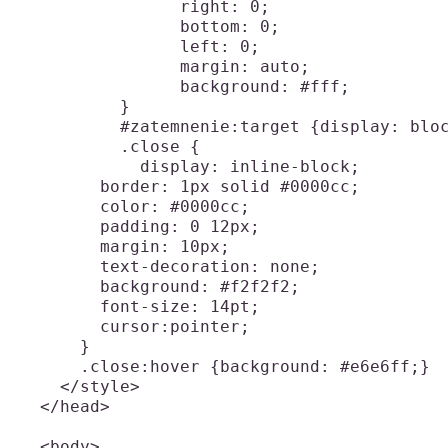
		right: 0;

		bottom: 0;

		left: 0;

		margin: auto;

		background: #fff;

	  }

	  #zatemnenie:target {display: block;}

	  .close {

	    display: inline-block;

        border: 1px solid #0000cc;

        color: #0000cc;

        padding: 0 12px;

        margin: 10px;

        text-decoration: none;

        background: #f2f2f2;

        font-size: 14pt;

        cursor:pointer;

      }

      .close:hover {background: #e6e6ff;}

    </style>

  </head>

  <body>
