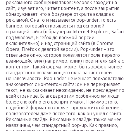
рекламного сообщения таков: человек заходит на
сайт, изучает его, читает контент, а после закрытия
обнаруживает, что в браузере открыта вкладка с
рекламой. Она то и называется pop-under, то есть
баннер, который открывается под основной
страницей сайта (в браузерах Internet Explorer, Safari
под Windows, Firefox до восьмой версии
включительно) и над страницей сайта (в Chrome,
Opera, Firefox с девятой версии). Рop-under – это
отдельное окно, которое появляется после первого
взаимодействия (например, клик) посетителя сайта с
контентом. Такой формат может быть эффективнее
стандартного всплывающего окна за счет своей
ненавязчивости. Рop-under не мешает пользователю
знакомиться с контентом сайта: он не перекрывает
текст, не выскакивает неожиданно, не преследует по
всей странице. Благодаря этим особенностям люди
более спокойно его воспринимают. Помимо этого,
подобный формат позволяет продолжить общение с
пользователем даже после того, как он ушел с сайта.
Рекламные слайды Рекламные слайды также менее
навязчивы, чем стандартный pop-up. Как правило,