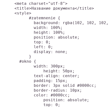
    <meta charset="utf-8">

    <title>Название документа</title>

    <style>

	  #zatemnenie {

	    background: rgba(102, 102, 102, 0.5);

	    width: 100%;

	    height: 100%;

	    position: absolute;

	    top: 0;

	    left: 0;

	    display: none;

	  }

      #okno {

	    width: 300px;

		height: 50px;

	    text-align: center;

	    padding: 15px;

	    border: 3px solid #0000cc;

	    border-radius: 10px;

	    color: #0000cc;

		position: absolute;

		top: 0;
