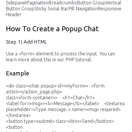
SidepanelPaginationBreadcrumbsButton GroupVertical
Button GroupSticky Social BarPill NavigationResponsive
Header
How To Create a Popup Chat
Step 1) Add HTML
Use a <form> element to process the input. You can
learn more about this in our PHP tutorial.
Example
<div class=»chat-popup» id=»myForm»> <form
action=»/action_page.php»
class=»form-container»> <h1>Chat</h1>
<label for=»msg»><b>Message</b></label> <textarea
placeholder=»Type message..» name=»msg» required>
</textarea>
<button type=»submit» class=»btn»>Send</button>
<button