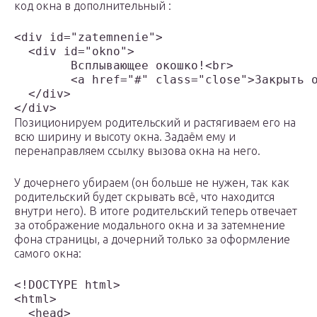
код окна в дополнительный :
<div id="zatemnenie">

  <div id="okno">

	Всплывающее окошко!<br>

	<a href="#" class="close">Закрыть окно</a>

  </div>

Позиционируем родительский и растягиваем его на
всю ширину и высоту окна. Задаём ему и
перенаправляем ссылку вызова окна на него.
У дочернего убираем (он больше не нужен, так как
родительский будет скрывать всё, что находится
внутри него). В итоге родительский теперь отвечает
за отображение модального окна и за затемнение
фона страницы, а дочерний только за оформление
самого окна:
<!DOCTYPE html>

<html>

  <head>
