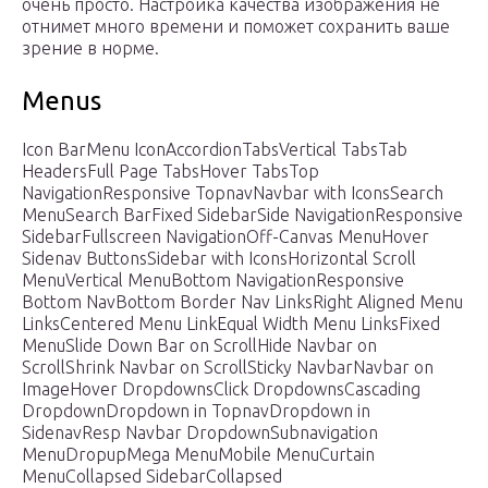
очень просто. Настройка качества изображения не
отнимет много времени и поможет сохранить ваше
зрение в норме.
Menus
Icon BarMenu IconAccordionTabsVertical TabsTab
HeadersFull Page TabsHover TabsTop
NavigationResponsive TopnavNavbar with IconsSearch
MenuSearch BarFixed SidebarSide NavigationResponsive
SidebarFullscreen NavigationOff-Canvas MenuHover
Sidenav ButtonsSidebar with IconsHorizontal Scroll
MenuVertical MenuBottom NavigationResponsive
Bottom NavBottom Border Nav LinksRight Aligned Menu
LinksCentered Menu LinkEqual Width Menu LinksFixed
MenuSlide Down Bar on ScrollHide Navbar on
ScrollShrink Navbar on ScrollSticky NavbarNavbar on
ImageHover DropdownsClick DropdownsCascading
DropdownDropdown in TopnavDropdown in
SidenavResp Navbar DropdownSubnavigation
MenuDropupMega MenuMobile MenuCurtain
MenuCollapsed SidebarCollapsed