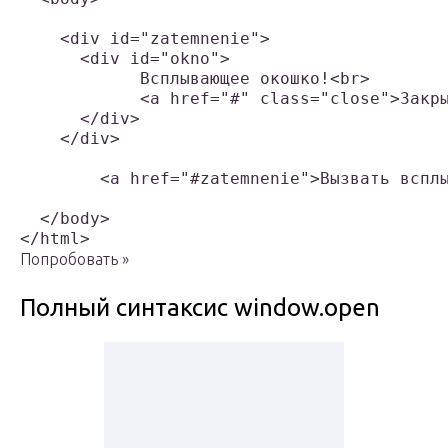
    <div id="zatemnenie">

      <div id="okno">

	    Всплывающее окошко!<br>

	    <a href="#" class="close">Закрыть окно</a>

      </div>

    </div>

	<a href="#zatemnenie">Вызвать всплывающее окно</a>

  </body>

Попробовать »
Полный синтаксис window.open