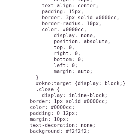
	    text-align: center;

	    padding: 15px;

	    border: 3px solid #0000cc;

	    border-radius: 10px;

	    color: #0000cc;

		display: none;

		position: absolute;

		top: 0;

		right: 0;

		bottom: 0;

		left: 0;

		margin: auto;

	  }

	  #okno:target {display: block;}

	  .close {

	    display: inline-block;

        border: 1px solid #0000cc;

        color: #0000cc;

        padding: 0 12px;

        margin: 10px;

        text-decoration: none;

        background: #f2f2f2;
