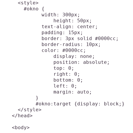
    <style>

      #okno {

	    width: 300px;

		height: 50px;

	    text-align: center;

	    padding: 15px;

	    border: 3px solid #0000cc;

	    border-radius: 10px;

	    color: #0000cc;

		display: none;

		position: absolute;

		top: 0;

		right: 0;

		bottom: 0;

		left: 0;

		margin: auto;

	  }

	  #okno:target {display: block;}

    </style>

  </head>

  <body>
