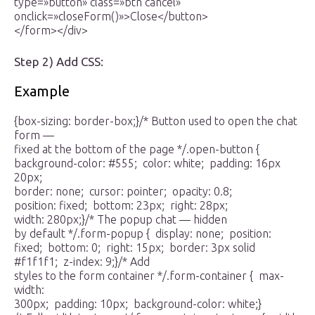
type=»button» class=»btn cancel»
onclick=»closeForm()»>Close</button>
</form></div>
Step 2) Add CSS:
Example
{box-sizing: border-box;}/* Button used to open the chat
form —
fixed at the bottom of the page */.open-button {
background-color: #555; color: white; padding: 16px
20px;
border: none; cursor: pointer; opacity: 0.8;
position: fixed; bottom: 23px; right: 28px;
width: 280px;}/* The popup chat — hidden
by default */.form-popup { display: none; position:
fixed; bottom: 0; right: 15px; border: 3px solid
#f1f1f1; z-index: 9;}/* Add
styles to the form container */.form-container { max-
width:
300px; padding: 10px; background-color: white;}