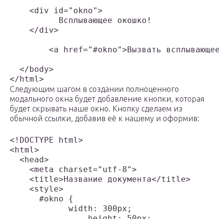
    <div id="okno">

	  Всплывающее окошко!

    </div>

	<a href="#okno">Вызвать всплывающее окно</a>

  </body>

Следующим шагом в создании полноценного
модального окна будет добавление кнопки, которая
будет скрывать наше окно. Кнопку сделаем из
обычной ссылки, добавив её к нашему и оформив:
<!DOCTYPE html>

<html>

  <head>

    <meta charset="utf-8">

    <title>Название документа</title>

    <style>

      #okno {

	    width: 300px;

		height: 50px;
