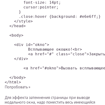
        font-size: 14pt;

        cursor:pointer;

      }

      .close:hover {background: #e6e6ff;}

    </style>

  </head>

  <body>

    <div id="okno">

	  Всплывающее окошко!<br>

	  <a href="#" class="close">Закрыть окно</a>

    </div>

	<a href="#okno">Вызвать всплывающее окно</a>

  </body>

Попробовать »
Для эффекта затемнения страницы при выводе
модального окна, надо поместить весь имеющийся