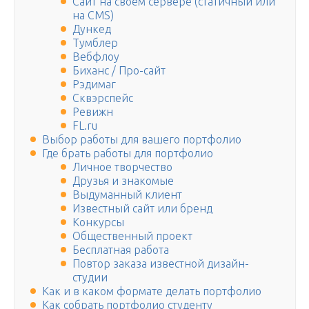
Сайт на своем сервере (статичный или
на CMS)
Дункед
Тумблер
Вебфлоу
Биханс / Про-сайт
Рэдимаг
Сквэрспейс
Ревижн
FL.ru
Выбор работы для вашего портфолио
Где брать работы для портфолио
Личное творчество
Друзья и знакомые
Выдуманный клиент
Известный сайт или бренд
Конкурсы
Общественный проект
Бесплатная работа
Повтор заказа известной дизайн-
студии
Как и в каком формате делать портфолио
Как собрать портфолио студенту