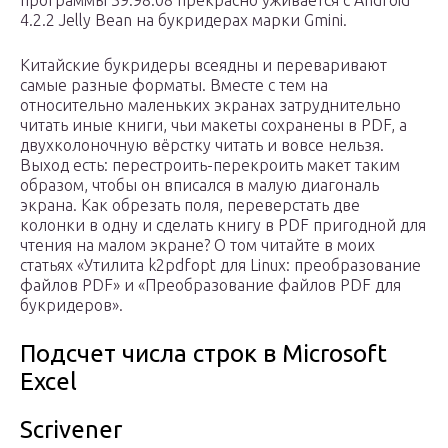
программы 39.98.08 прекрасно уживается с Android
4.2.2 Jelly Bean на букридерах марки Gmini.
Китайские букридеры всеядны и переваривают
самые разные форматы. Вместе с тем на
относительно маленьких экранах затруднительно
читать иные книги, чьи макеты сохранены в PDF, а
двухколоночную вёрстку читать и вовсе нельзя.
Выход есть: перестроить-перекроить макет таким
образом, чтобы он вписался в малую диагональ
экрана. Как обрезать поля, переверстать две
колонки в одну и сделать книгу в PDF пригодной для
чтения на малом экране? О том читайте в моих
статьях «Утилита k2pdfopt для Linux: преобразование
файлов PDF» и «Преобразование файлов PDF для
букридеров».
Подсчет числа строк в Microsoft
Excel
Scrivener