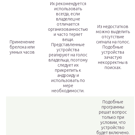
Их рекомендуется
использовать
всегда, если
владелец не
отличается
Из недостатков
организованностью
можно выделить
и часто теряет
отсутствие
вещи.
Применение
сигнала на голос.
Представленные
брелока или
Подобные
устройства
умных часов
устройства
реагируют на голос
зачастую
владельца, поэтому
некорректны в
следует их
поисках.
прикрепить к
андроиду и
использовать по
мере
необходимости.
Подобные
программы
решат вопрос
только при
условии, что
устройство
будет включено.