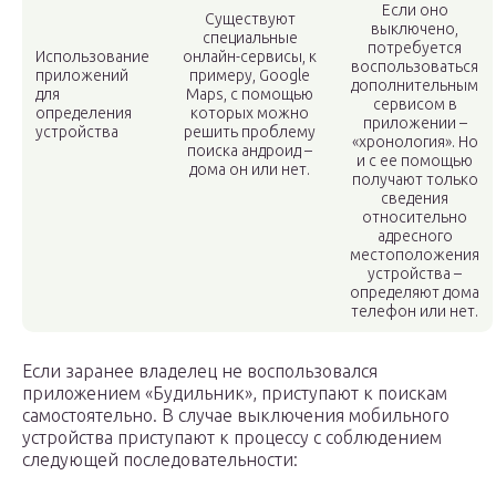
Если оно
Существуют
выключено,
специальные
потребуется
Использование
онлайн-сервисы, к
воспользоваться
приложений
примеру, Google
дополнительным
для
Maps, с помощью
сервисом в
определения
которых можно
приложении –
устройства
решить проблему
«хронология». Но
поиска андроид –
и с ее помощью
дома он или нет.
получают только
сведения
относительно
адресного
местоположения
устройства –
определяют дома
телефон или нет.
Если заранее владелец не воспользовался
приложением «Будильник», приступают к поискам
самостоятельно. В случае выключения мобильного
устройства приступают к процессу с соблюдением
следующей последовательности: