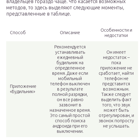
владельцев гораздо чаще. Что касается возможных
методов, то здесь выделяют следующие моменты,
представленные в таблице.
Особенности и
Способ
Описание
недостатки
Рекомендуется
устанавливать
Он имеет
ежедневный
недостаток –
будильник на
пока
определенное
приложение не
время. Даже если
сработает, найти
мобильный
телефон не
телефон выключен
представится
Приложение
в результате
возможным.
«Будильник»
полной разрядки,
Также следует
он все равно
выделить факт
зазвонит в
того, что звук
назначенное время.
может быть
Это самый простой
отрегулирован, и
способ поиска
звонок попросту
андроида при его
не услышать.
выключении.