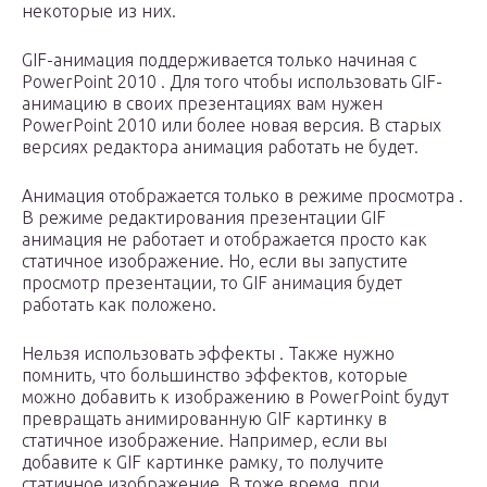
некоторые из них.
GIF-анимация поддерживается только начиная с
PowerPoint 2010 . Для того чтобы использовать GIF-
анимацию в своих презентациях вам нужен
PowerPoint 2010 или более новая версия. В старых
версиях редактора анимация работать не будет.
Анимация отображается только в режиме просмотра .
В режиме редактирования презентации GIF
анимация не работает и отображается просто как
статичное изображение. Но, если вы запустите
просмотр презентации, то GIF анимация будет
работать как положено.
Нельзя использовать эффекты . Также нужно
помнить, что большинство эффектов, которые
можно добавить к изображению в PowerPoint будут
превращать анимированную GIF картинку в
статичное изображение. Например, если вы
добавите к GIF картинке рамку, то получите
статичное изображение. В тоже время, при