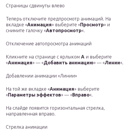
Страницы сдвинуты влево
Теперь отключите предпросмотр анимаций. На
вкладке «
Анимация
» выберите «
Просмотр
» и
снимите галочку «
Автопросмотр
«.
Отключение автопросмотра анимаций
Кликните на странице с ярлыком
А
и выберите
«
Анимация
» — «
Добавить анимацию
» — «
Линии
«.
Добавлении анимации «Линии»
На той же вкладке «
Анимация
» выберите
«
Параметры
эффектов
» — «
Вправо
«.
На слайде появится горизонтальная стрелка,
направленная вправо.
Стрелка анимации