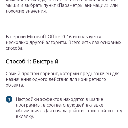
мыши и выбрать пункт «Параметры анимации» или
похожие значения.
В версии Microsoft Office 2016 используется
несколько другой алгоритм. Всего есть два основных
способа.
Способ 1: Быстрый
Самый простой вариант, который предназначен для
назначения одного действия для конкретного
объекта.
Настройки эффектов находятся в шапке
программы, в соответствующей вкладке
«Анимация». Для начала работы стоит войти в эту
вкладку.