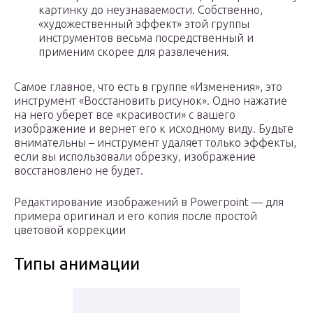
картинку до неузнаваемости. Собственно,
«художественный эффект» этой группы
инструментов весьма посредственный и
применим скорее для развлечения.
Самое главное, что есть в группе «Изменения», это
инструмент «Восстановить рисунок». Одно нажатие
на него уберет все «красивости» с вашего
изображение и вернет его к исходному виду. Будьте
внимательны – инструмент удаляет только эффекты,
если вы использовали обрезку, изображение
восстановлено не будет.
Редактирование изображений в Powerpoint — для
примера оригинал и его копия после простой
цветовой коррекции
Типы анимации