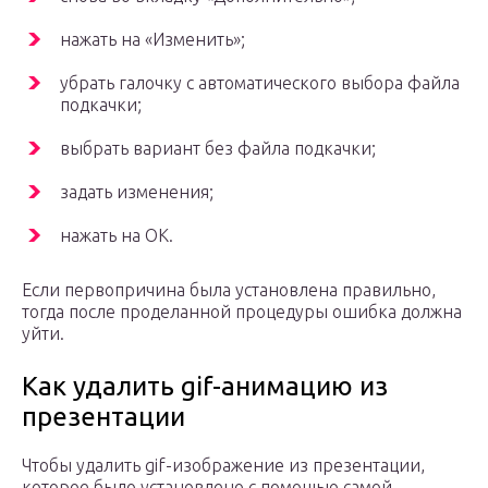
нажать на «Изменить»;
убрать галочку с автоматического выбора файла
подкачки;
выбрать вариант без файла подкачки;
задать изменения;
нажать на ОК.
Если первопричина была установлена правильно,
тогда после проделанной процедуры ошибка должна
уйти.
Как удалить gif-анимацию из
презентации
Чтобы удалить gif-изображение из презентации,
которое было установлено с помощью самой