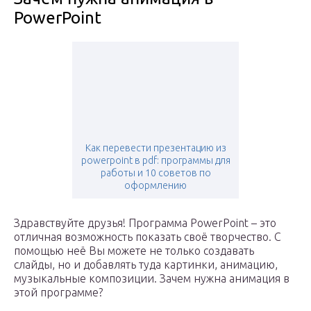
PowerPoint
Как перевести презентацию из
powerpoint в pdf: программы для
работы и 10 советов по
оформлению
Здравствуйте друзья! Программа PowerPoint – это
отличная возможность показать своё творчество. С
помощью неё Вы можете не только создавать
слайды, но и добавлять туда картинки, анимацию,
музыкальные композиции. Зачем нужна анимация в
этой программе?