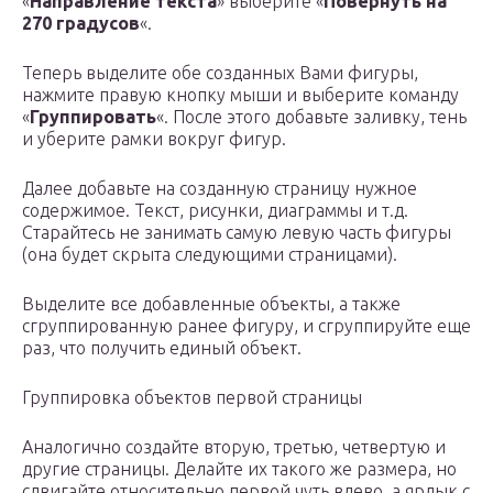
«
Направление текста
» выберите «
Повернуть на
270 градусов
«.
Теперь выделите обе созданных Вами фигуры,
нажмите правую кнопку мыши и выберите команду
«
Группировать
«. После этого добавьте заливку, тень
и уберите рамки вокруг фигур.
Далее добавьте на созданную страницу нужное
содержимое. Текст, рисунки, диаграммы и т.д.
Старайтесь не занимать самую левую часть фигуры
(она будет скрыта следующими страницами).
Выделите все добавленные объекты, а также
сгруппированную ранее фигуру, и сгруппируйте еще
раз, что получить единый объект.
Группировка объектов первой страницы
Аналогично создайте вторую, третью, четвертую и
другие страницы. Делайте их такого же размера, но
сдвигайте относительно первой чуть влево, а ярлык с