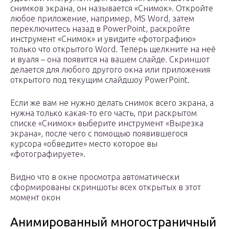
снимков экрана, он называется «Снимок». Откройте
любое приложение, например, MS Word, затем
переключитесь назад в PowerPoint, раскройте
инструмент «Снимок» и увидите «фотографию»
только что открытого Word. Теперь щелкните на неё
и вуаля – она появится на вашем слайде. Скриншот
делается для любого другого окна или приложения
открытого под текущим слайдшоу PowerPoint.
Если же вам не нужно делать снимок всего экрана, а
нужна только какая-то его часть, при раскрытом
списке «Снимок» выберите инструмент «Вырезка
экрана», после чего с помощью появившегося
курсора «обведите» место которое вы
«фотографируете».
Видно что в окне просмотра автоматически
сформированы скриншоты всех открытых в этот
момент окон
Анимированный многостраничный