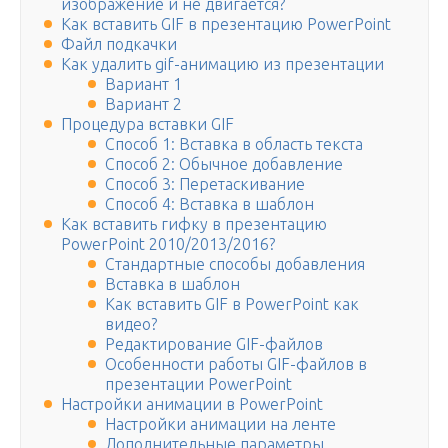
изображение и не двигается?
Как вставить GIF в презентацию PowerPoint
Файл подкачки
Как удалить gif-анимацию из презентации
Вариант 1
Вариант 2
Процедура вставки GIF
Способ 1: Вставка в область текста
Способ 2: Обычное добавление
Способ 3: Перетаскивание
Способ 4: Вставка в шаблон
Как вставить гифку в презентацию
PowerPoint 2010/2013/2016?
Стандартные способы добавления
Вставка в шаблон
Как вставить GIF в PowerPoint как
видео?
Редактирование GIF-файлов
Особенности работы GIF-файлов в
презентации PowerPoint
Настройки анимации в PowerPoint
Настройки анимации на ленте
Дополнительные параметры