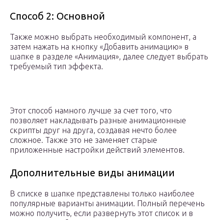
Способ 2: Основной
Также можно выбрать необходимый компонент, а
затем нажать на кнопку «Добавить анимацию» в
шапке в разделе «Анимация», далее следует выбрать
требуемый тип эффекта.
Этот способ намного лучше за счет того, что
позволяет накладывать разные анимационные
скрипты друг на друга, создавая нечто более
сложное. Также это не заменяет старые
приложенные настройки действий элементов.
Дополнительные виды анимации
В списке в шапке представлены только наиболее
популярные варианты анимации. Полный перечень
можно получить, если развернуть этот список и в