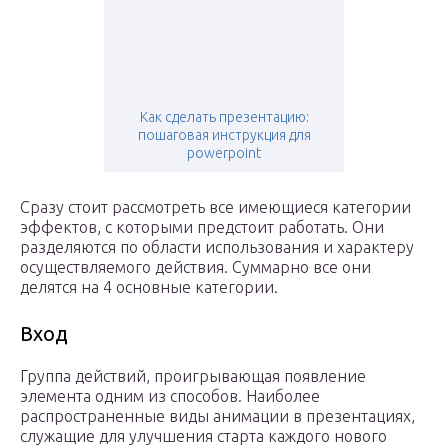
Как сделать презентацию:
пошаговая инструкция для
powerpoint
Сразу стоит рассмотреть все имеющиеся категории
эффектов, с которыми предстоит работать. Они
разделяются по области использования и характеру
осуществляемого действия. Суммарно все они
делятся на 4 основные категории.
Вход
Группа действий, проигрывающая появление
элемента одним из способов. Наиболее
распространенные виды анимации в презентациях,
служащие для улучшения старта каждого нового