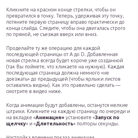
Кликните на красном конце стрелки, чтобы он
превратился в точку. Теперь, удерживая эту точку,
потяните первую страницу вправо практически до
конца слайда. Следите, чтобы она двигалась строго
по прямой, не съезжая вверх или вниз.
Проделайте ту же операцию для каждой
последующей страницы от A до D. Добавленная
новая стрелка всегда будет короче уже созданной
(так Вы поймете, что кликаете на нужную). Каждая
последующая страница должна немного «не
доезжать» до предыдущей (чтобы ярлыки листов
оставались видны). Как это правильно сделать —
смотрите в видео ниже.
Когда анимации будут добавлены, останутся мелкие
штрихи. Кликните на каждую страницу по очереди и
на вкладке «
Анимация»
установите «
Запуск по
щелчку
» и «
Длительность
» полторы секунды.
Настройка времени показа анимации