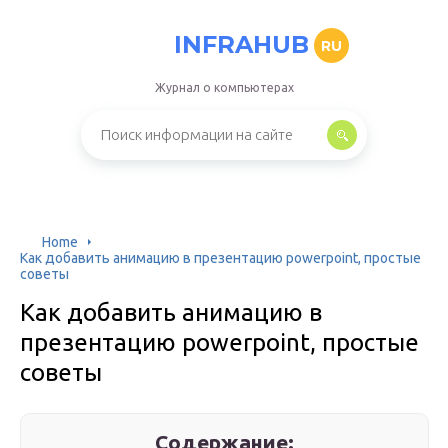
INFRAHUB
RU
Журнал о компьютерах
Home
Как добавить анимацию в презентацию powerpoint, простые
советы
Как добавить анимацию в
презентацию powerpoint, простые
советы
Содержание: