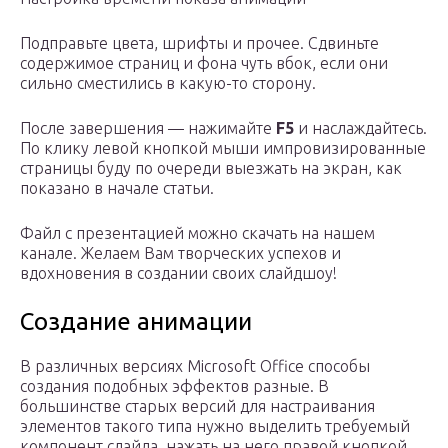
Подправьте цвета, шрифты и прочее. Сдвиньте
содержимое страниц и фона чуть вбок, если они
сильно сместились в какую-то сторону.
После завершения — нажимайте
F5
и наслаждайтесь.
По клику левой кнопкой мыши импровизированные
страницы буду по очереди выезжать на экран, как
показано в начале статьи.
Файл с презентацией можно скачать на нашем
канале. Желаем Вам творческих успехов и
вдохновения в создании своих слайдшоу!
Создание анимации
В различных версиях Microsoft Office способы
создания подобных эффектов разные. В
большинстве старых версий для настраивания
элементов такого типа нужно выделить требуемый
компонент слайда, нажать на него правой кнопкой