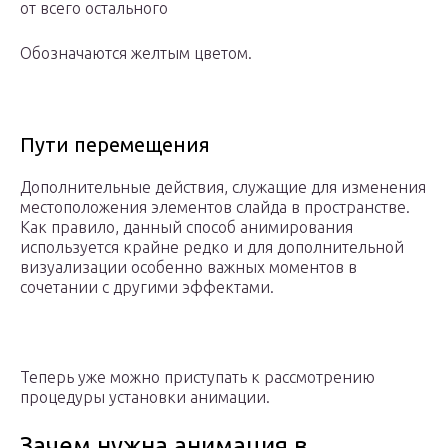
от всего остального
Обозначаются желтым цветом.
Пути перемещения
Дополнительные действия, служащие для изменения
местоположения элементов слайда в пространстве.
Как правило, данный способ анимирования
используется крайне редко и для дополнительной
визуализации особенно важных моментов в
сочетании с другими эффектами.
Теперь уже можно приступать к рассмотрению
процедуры установки анимации.
Зачем нужна анимация в