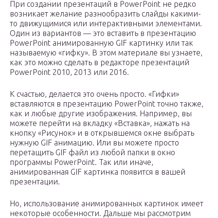
При создании презентаций в PowerPoint не редко
возникает желание разнообразить слайды какими-
то движущимися или интерактивными элементами.
Один из вариантов — это вставить в презентацию
PowerPoint анимированную GIF картинку или так
называемую «гифку». В этом материале вы узнаете,
как это можно сделать в редакторе презентаций
PowerPoint 2010, 2013 или 2016.
К счастью, делается это очень просто. «Гифки»
вставляются в презентацию PowerPoint точно также,
как и любые другие изображения. Например, вы
можете перейти на вкладку «Вставка», нажать на
кнопку «Рисунок» и в открывшемся окне выбрать
нужную GIF анимацию. Или вы можете просто
перетащить GIF файл из любой папки в окно
программы PowerPoint. Так или иначе,
анимированная GIF картинка появится в вашей
презентации.
Но, использование анимированных картинок имеет
некоторые особенности. Дальше мы рассмотрим