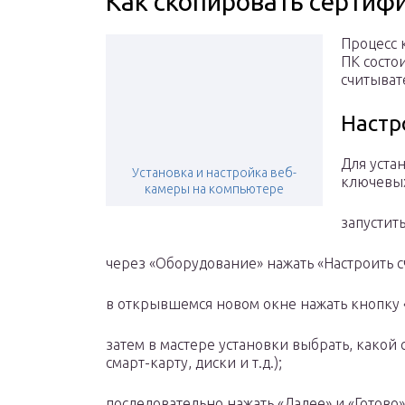
Как скопировать сертифи
Процесс 
ПК состо
считыват
Настр
Для уста
Установка и настройка веб-
ключевых
камеры на компьютере
запустит
через «Оборудование» нажать «Настроить с
в открывшемся новом окне нажать кнопку 
затем в мастере установки выбрать, какой
смарт-карту, диски и т.д.);
последовательно нажать «Далее» и «Готово»