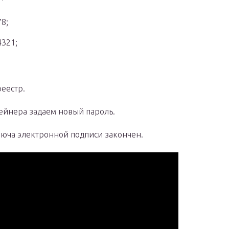
8;
4321;
еестр.
ейнера задаем новый пароль.
люча электронной подписи закончен.