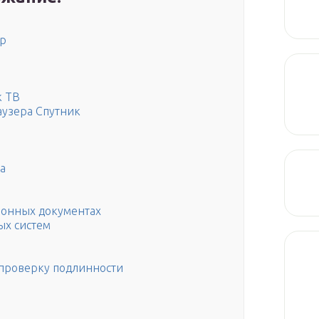
тр
к ТВ
аузера Спутник
а
ронных документах
ых систем
 проверку подлинности