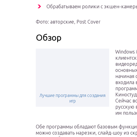
Обрабатываем ролики с экшен-камер
Фото: авторские, Post Cover
Обзор
Windows 
клиентск
видеоред
основных
начиная 
входила в
программ
Киностуд
Лучшие программы для создания
Cейчас в
игр
русскую 
им польз
Обе программы обладают базовым функцио
можно создавать нарезки, слайд-шоу из ск