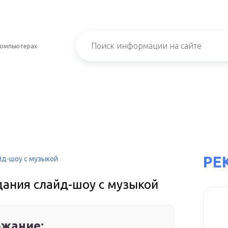
компьютерах
РЕ
йд-шоу с музыкой
ания слайд-шоу с музыкой
жание: