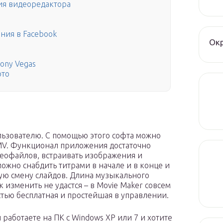
ния видеоредактора
ния в Facebook
Окр
ony Vegas
ото
льзователю. С помощью этого софта можно
V. Функционал приложения достаточно
еофайлов, встраивать изображения и
жно снабдить титрами в начале и в конце и
вную смену слайдов. Длина музыкального
 изменить не удастся – в Movie Maker совсем
тью бесплатная и простейшая в управлении.
 работаете на ПК с Windows XP или 7 и хотите