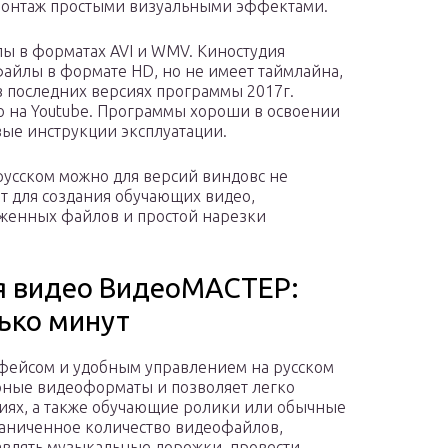
 монтаж простыми визуальными эффектами.
ы в форматах AVI и WMV. Киностудия
файлы в формате HD, но не имеет таймлайна,
в последних версиях программы 2017г.
о на Youtube. Программы хороши в освоении
вые инструкции эксплуатации.
русском можно для версий виндовс не
ит для создания обучающих видео,
уженных файлов и простой нарезки
я видео ВидеоМАСТЕР:
лько минут
фейсом и удобным управлением на русском
рные видеоформаты и позволяет легко
иях, а также обучающие ролики или обычные
аниченное количество видеофайлов,
авлять музыкальные дорожки, провести