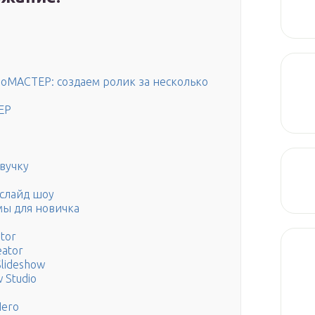
оМАСТЕР: создаем ролик за несколько
ЕР
звучку
 слайд шоу
мы для новичка
tor
eator
lideshow
 Studio
Nero