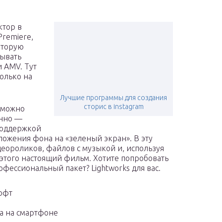
ктор в
Premiere,
оторую
рывать
 AMV. Тут
олько на
Лучшие программы для создания
сторис в instagram
о можно
енно —
поддержкой
ожения фона на «зеленый экран». В эту
еороликов, файлов с музыкой и, используя
 этого настоящий фильм. Хотите попробовать
офессиональный пакет? Lightworks для вас.
офт
а на смартфоне